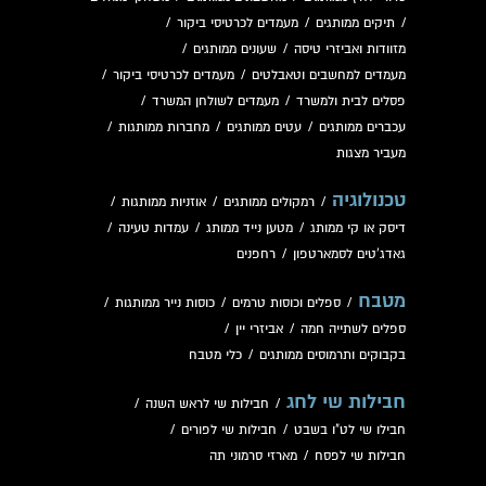
/
תיקים ממותגים
/
מעמדים לכרטיסי ביקור
/
מזוודות ואביזרי טיסה
/
שעונים ממותגים
/
מעמדים למחשבים וטאבלטים
/
מעמדים לכרטיסי ביקור
/
פסלים לבית ולמשרד
/
מעמדים לשולחן המשרד
/
עכברים ממותגים
/
עטים ממותגים
/
מחברות ממותגות
/
מעביר מצגות
טכנולוגיה
/
רמקולים ממותגים
/
אוזניות ממותגות
/
דיסק או קי ממותג
/
מטען נייד ממותג
/
עמדות טעינה
/
גאדג'טים לסמארטפון
/
רחפנים
מטבח
/
ספלים וכוסות טרמים
/
כוסות נייר ממותגות
/
ספלים לשתייה חמה
/
אביזרי יין
/
בקבוקים ותרמוסים ממותגים
/
כלי מטבח
חבילות שי לחג
/
חבילות שי לראש השנה
/
חבילו שי לט"ו בשבט
/
חבילות שי לפורים
/
חבילות שי לפסח
/
מארזי סרמוני תה