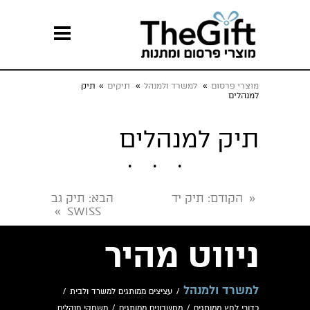
מוצרי פרסום
»
למשרד ולמנהל
»
תיקים
»
תיק
למנהלים
תיק למנהלים
הקודם
: תיק יד
הבא
: תיק גב
«
SWISS
»
ניווט מהיר
למשרד ולמנהל
/
עציצים ממותגים למשרד ולבית
/
כדורי לחץ ממותגים
/
מחשבונים ממותגים
/
משחקי מנהלים