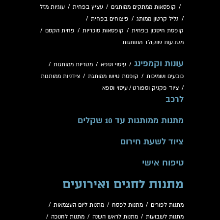
/
קופסאות ממתקים ממותגים
/
עציץ בפחית
/
עוגיות מזל
/
גליל קרטון ממותג
/
פיצוחים בפחית
/
קופסת חיסכון בפחית
/
קופסאות סוכריות
/
פחית הקסם
/
מטבעות שוקולד ממותגות
עונות וקמפינג
/
עיסוי וספא
/
מטריות ממותגות
/
כובעים ושמיכות
/
קופסת טישו ממותגת
/
צידניות ממותגות
/
ציוד פקניק וספורט
/
עיסוי וספא
לרכב
מתנות ממותגות עד 10 שקלים
ציוד לשעת חירום
טיפוח אישי
מתנות לחגים ואירועים
מתנות לפורים
/
מתנות לפסח
/
מתנות ליום העצמאות
/
מתנות לשבועות
/
מתנות לראש השנה
/
מתנות לחנוכה
/