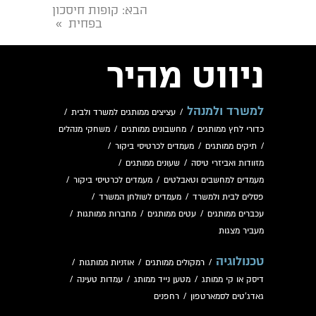
הבא
: קופות חיסכון
בפחית
»
ניווט מהיר
למשרד ולמנהל
/
עציצים ממותגים למשרד ולבית
/
כדורי לחץ ממותגים
/
מחשבונים ממותגים
/
משחקי מנהלים
/
תיקים ממותגים
/
מעמדים לכרטיסי ביקור
/
מזוודות ואביזרי טיסה
/
שעונים ממותגים
/
מעמדים למחשבים וטאבלטים
/
מעמדים לכרטיסי ביקור
/
פסלים לבית ולמשרד
/
מעמדים לשולחן המשרד
/
עכברים ממותגים
/
עטים ממותגים
/
מחברות ממותגות
/
מעביר מצגות
טכנולוגיה
/
רמקולים ממותגים
/
אוזניות ממותגות
/
דיסק או קי ממותג
/
מטען נייד ממותג
/
עמדות טעינה
/
גאדג'טים לסמארטפון
/
רחפנים