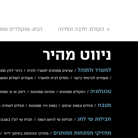
הקודם
: חלבה וטחינה
הבא
: שוקולדים ממו
«
ניווט מהיר
למשרד ולמנהל
/
עציצים ממותגים למשרד ולבית
/
כדורי לחץ ממות
/
מעמדים לכרטיסי ביקור
/
פסלים לבית ולמשרד
/
מעמדים לשולחן המשר
טכנולוגיה
/
רמקולים ממותגים
/
אוזניות ממותגות
/
דיסק או קי ממותג
מטבח
/
ספלים וכוסות טרמים
/
כוסות נייר ממותגות
/
ספלים לשתייה 
חבילות שי לחג
/
חבילות שי לראש השנה
/
חבילו שי לט"ו בשבט
/
מחזיקי מפתחות ממותגים
/
מחזיקי מפתחות בחיתוך לייזר
/