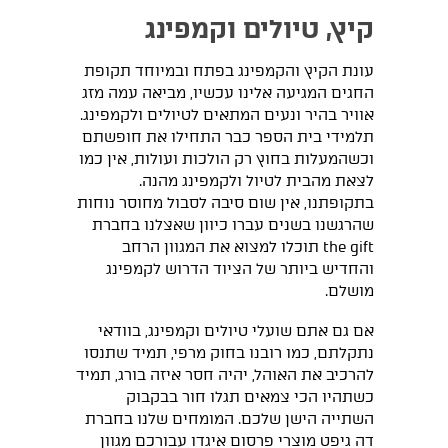
קיץ, טיולים וקמפינג
עונת הקיץ והקמפינג בפתח ובמיוחד תקופת
החגים המגיעה אלינו עכשיו, מביאה עמה מזג
אוויר בהיר ונעים המתאים לטיולים ולקמפינג.
תלמידי בית הספר כבר התחילו את חופשתם
וכשהמעלות בחוץ רק הולכות ועולות, אין כמו
לצאת מהבית לטיול ולקמפינג מהנה.
בתקופתנו, אין שום סיבה לסבול מחוסר נוחות
שהרגשנו בשנים עברו כיוון שאצלנו בחברת
the gift תוכלו למצוא את המגוון הרחב
והחדיש ביותר של הציוד הדרוש לקמפינג
מושלם.
אם גם אתם שועלי טיולים וקמפינג, בוודאי
נתקלתם, כמו רובנו בחוק מרפי, תמיד שתנסו
להרכיב את האוהל, יהיה חסר איזה בורג, תמיד
כשתהיו הכי צמאים תגלו חור בבקבוק
השתייה הישן שלכם. המומחים שלנו בחברת
דה גיפט מוצרי פרסום איגדו עבורכם מגוון