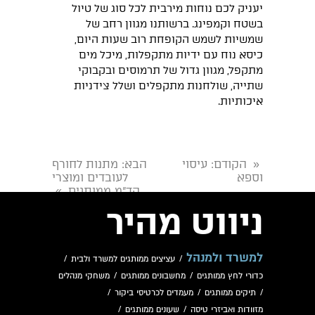
יעניק לכם נוחות מירבית לכל סוג של טיול
בשטח וקמפינג. ברשותנו מגוון רחב של
שמשיות לשמש הקופחת רוב שעות היום,
כיסא נוח עם ידיות מתקפלות, מיכל מים
מתקפל, מגוון גדול של תרמוסים ובקבוקי
שתייה, שולחנות מתקפלים ושלל צידניות
איכותיות.
הקודם
: עיסוי
הבא
: מתנות לחורף
«
וספא
לעובדים ומוצרי
קד"מ ממותגים
»
ניווט מהיר
למשרד ולמנהל
/
עציצים ממותגים למשרד ולבית
/
כדורי לחץ ממותגים
/
מחשבונים ממותגים
/
משחקי מנהלים
/
תיקים ממותגים
/
מעמדים לכרטיסי ביקור
/
מזוודות ואביזרי טיסה
/
שעונים ממותגים
/