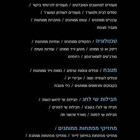
מעמדים למחשבים וטאבלטים
/
מעמדים לכרטיסי ביקור
/
פסלים לבית ולמשרד
/
מעמדים לשולחן המשרד
/
עכברים ממותגים
/
עטים ממותגים
/
מחברות ממותגות
/
מעביר מצגות
טכנולוגיה
/
רמקולים ממותגים
/
אוזניות ממותגות
/
דיסק או קי ממותג
/
מטען נייד ממותג
/
עמדות טעינה
/
גאדג'טים לסמארטפון
/
רחפנים
מטבח
/
ספלים וכוסות טרמים
/
כוסות נייר ממותגות
/
ספלים לשתייה חמה
/
אביזרי יין
/
בקבוקים ותרמוסים ממותגים
/
כלי מטבח
חבילות שי לחג
/
חבילות שי לראש השנה
/
חבילו שי לט"ו בשבט
/
חבילות שי לפורים
/
חבילות שי לפסח
/
מארזי סרמוני תה
מחזיקי מפתחות ממותגים
/
מחזיקי מפתחות בחיתוך לייזר
/
מחזיקי מפתחות ממתכת
/