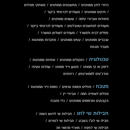
כדורי לחץ ממותגים
/
מחשבונים ממותגים
/
משחקי מנהלים
/
תיקים ממותגים
/
מעמדים לכרטיסי ביקור
/
מזוודות ואביזרי טיסה
/
שעונים ממותגים
/
מעמדים למחשבים וטאבלטים
/
מעמדים לכרטיסי ביקור
/
פסלים לבית ולמשרד
/
מעמדים לשולחן המשרד
/
עכברים ממותגים
/
עטים ממותגים
/
מחברות ממותגות
/
מעביר מצגות
טכנולוגיה
/
רמקולים ממותגים
/
אוזניות ממותגות
/
דיסק או קי ממותג
/
מטען נייד ממותג
/
עמדות טעינה
/
גאדג'טים לסמארטפון
/
רחפנים
מטבח
/
ספלים וכוסות טרמים
/
כוסות נייר ממותגות
/
ספלים לשתייה חמה
/
אביזרי יין
/
בקבוקים ותרמוסים ממותגים
/
כלי מטבח
חבילות שי לחג
/
חבילות שי לראש השנה
/
חבילו שי לט"ו בשבט
/
חבילות שי לפורים
/
חבילות שי לפסח
/
מארזי סרמוני תה