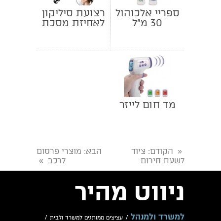
ספריי אלכוהול
רצועת סיליקון
30 מ"ל
לאחיזת מסכת
בד או גומי –
סטריפ
מד חום לייזר
הקודם
: ציוד
הבא
: מוצרי פרסום
«
לשעת חירום
לרכב
»
ניווט מהיר
למשרד ולמנהל
/
עציצים ממותגים למשרד ולבית
/