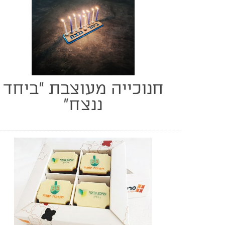
חנוכייה מעוצבת "ביחד
ננצח"