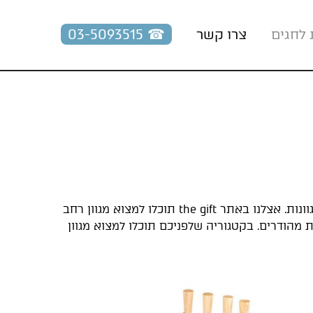
☎︎ 03-5093515
 לחגים
צרו קשר
בחירת מתנות לחג השבועות יכולה להיות משימה מהנה אך בהחלט מאתגרת, היא טומנת בחובה אפשרויות רבות ומגוונות. אצלנו באתר the gift תוכלו למצוא מגוון רחב
ת מהודרים. בקטגוריה שלפניכם תוכלו למצוא מגוון