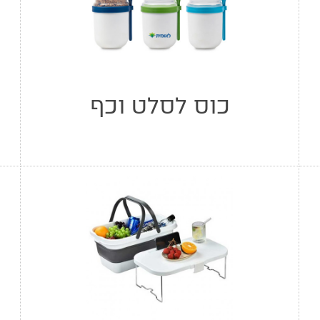
כוס לסלט וכף
מ