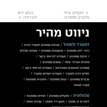
הקודם
: ציוד
הבא
: לים
«
פיקניק וספורט
ולבריכה
»
ניווט מהיר
למשרד ולמנהל
/
עציצים ממותגים למשרד ולבית
/
כדורי לחץ ממותגים
/
מחשבונים ממותגים
/
משחקי מנהלים
/
תיקים ממותגים
/
מעמדים לכרטיסי ביקור
/
מזוודות ואביזרי טיסה
/
שעונים ממותגים
/
מעמדים למחשבים וטאבלטים
/
מעמדים לכרטיסי ביקור
/
פסלים לבית ולמשרד
/
מעמדים לשולחן המשרד
/
עכברים ממותגים
/
עטים ממותגים
/
מחברות ממותגות
/
מעביר מצגות
טכנולוגיה
/
רמקולים ממותגים
/
אוזניות ממותגות
/
דיסק או קי ממותג
/
מטען נייד ממותג
/
עמדות טעינה
/