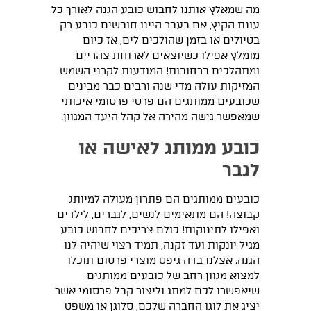
מה שמאלץ אותנו לחבוש כובע הגנה לאורך כל
עונת הקיץ, אם בעבר היינו חובשים כובע רק
בטיולים או בזמן שהולכים לים, אז כיום
מומלץ אפילו כשיוצאים לארוחת צהריים
ומתהלכים ברחובות! המודעות לקרני השמש
המזיקות עולה מדי שנה ורבים כבר מבינים
שכובעים ממותגים הם פרטי פרסומי איכותי
שמאפשר גישה מהירה אל קהל היעד המגוון.
כובע ממותג לאישה או
לגבר
כובעים ממותגים הם פתרון מעולה למיותג
קבוצה! הם מתאימים לנשים, לגברים, לילדים
ואפילו לתינוקות! כולם צריכים לחבוש כובע
מגיל יונקות ועד זקנה, תמיד רצוי שיהיה לנו
הגנה. אצלנו בדה גיפט מוצרי פרסום תוכלו
למצוא מגוון רחב של כובעים ממותגים
שיאפשרו לכם למתג וליצור קבל פרסומי אשר
יציג את לוגו החברה שלכם, סלוגן או משפט