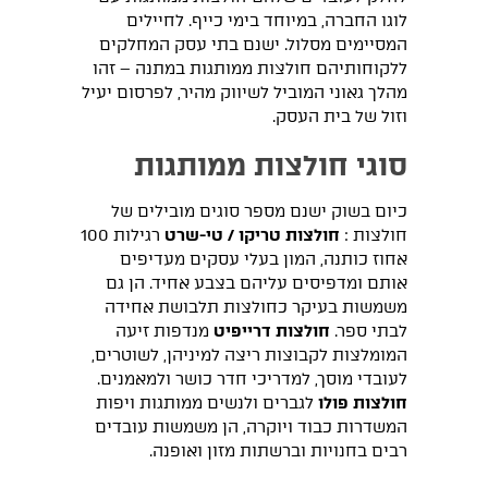
לוגו החברה, במיוחד בימי כייף. לחיילים
המסיימים מסלול. ישנם בתי עסק המחלקים
ללקוחותיהם חולצות ממותגות במתנה – זהו
מהלך גאוני המוביל לשיווק מהיר, לפרסום יעיל
וזול של בית העסק.
סוגי חולצות ממותגות
כיום בשוק ישנם מספר סוגים מובילים של
חולצות :
חולצות טריקו / טי-שרט
רגילות 100
אחוז כותנה, המון בעלי עסקים מעדיפים
אותם ומדפיסים עליהם בצבע אחיד. הן גם
משמשות בעיקר כחולצות תלבושת אחידה
לבתי ספר.
חולצות דרייפיט
מנדפות זיעה
המומלצות לקבוצות ריצה למיניהן, לשוטרים,
לעובדי מוסך, למדריכי חדר כושר ולמאמנים.
חולצות פולו
לגברים ולנשים ממותגות ויפות
המשדרות כבוד ויוקרה, הן משמשות עובדים
רבים בחנויות וברשתות מזון ואופנה.