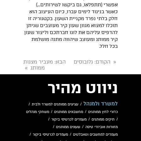
אפשרי (תתפלאו, גם ביקשו לשירותים...)
כאשר בניגוד לימים עברו, כיום העיצוב הוא
חלק בלתי נפרד מקניית השעון. בקטגוריה זו
תוכלו למצוא מגוון שעון קיר מעוצבים שניתן
להדפיס עליהם את לוגו חברתכם וליצור שעון
קיר ממותג ומעוצב שיהווה מתנה מושלמת
בכל חלל.
הקודם
: גלובוסים
הבא
: מעביר מצגות
«
ממותג
»
ניווט מהיר
למשרד ולמנהל
/
עציצים ממותגים למשרד ולבית
/
כדורי לחץ ממותגים
/
מחשבונים ממותגים
/
משחקי מנהלים
/
תיקים ממותגים
/
מעמדים לכרטיסי ביקור
/
מזוודות ואביזרי טיסה
/
שעונים ממותגים
/
מעמדים למחשבים וטאבלטים
/
מעמדים לכרטיסי ביקור
/