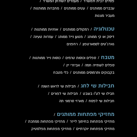
פסלים לבית ולמשרד
/
מעמדים לשולחן המשרד
/
עכברים ממותגים
/
עטים ממותגים
/
מחברות ממותגות
/
מעביר מצגות
טכנולוגיה
/
רמקולים ממותגים
/
אוזניות ממותגות
/
דיסק או קי ממותג
/
מטען נייד ממותג
/
עמדות טעינה
/
גאדג'טים לסמארטפון
/
רחפנים
מטבח
/
ספלים וכוסות טרמים
/
כוסות נייר ממותגות
/
ספלים לשתייה חמה
/
אביזרי יין
/
בקבוקים ותרמוסים ממותגים
/
כלי מטבח
חבילות שי לחג
/
חבילות שי לראש השנה
/
חבילו שי לט"ו בשבט
/
חבילות שי לפורים
/
חבילות שי לפסח
/
מארזי סרמוני תה
מחזיקי מפתחות ממותגים
/
מחזיקי מפתחות בחיתוך לייזר
/
מחזיקי מפתחות ממתכת
/
מחזיקי מפתחות יוקרתיים
/
מחזיקי מפתחות מפלסטיק