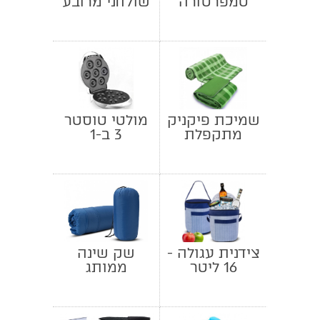
טמפרטורה
שולחני מרובע
נטען
שמיכת פיקניק
מולטי טוסטר
מתקפלת
3 ב-1
צידנית עגולה -
שק שינה
16 ליטר
ממותג