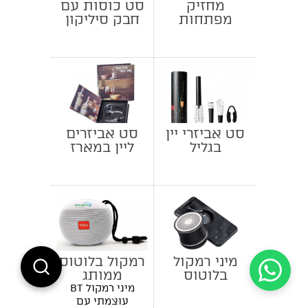
מחזיק
סט כוסות עם
מפתחות
חבק סיליקון
חמסה
צבעוני
סט אביזרי יין
סט אביזרים
בגליל
ליין במארז
ספר
מיני רמקול
רמקול בלוטוס
בלוטוס
ממותג
מיני רמקול BT
עוצמתי עם