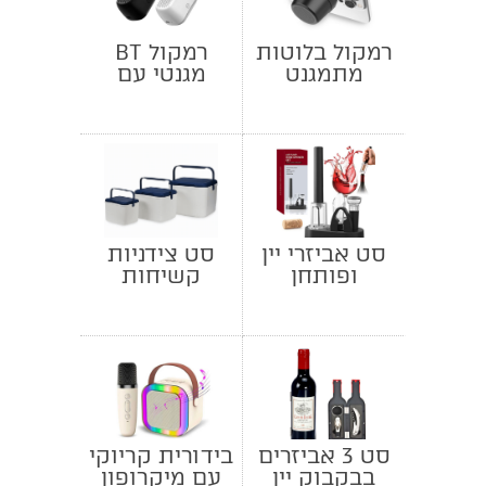
רמקול בלוטות
רמקול BT
מתמגנט
מגנטי עם
טבעת
סט אביזרי יין
סט צידניות
ופותחן
קשיחות
פנאומטי
ומעמד תואם
סט 3 אביזרים
בידורית קריוקי
בבקבוק יין
עם מיקרופון