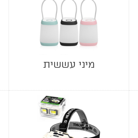
מיני עששית