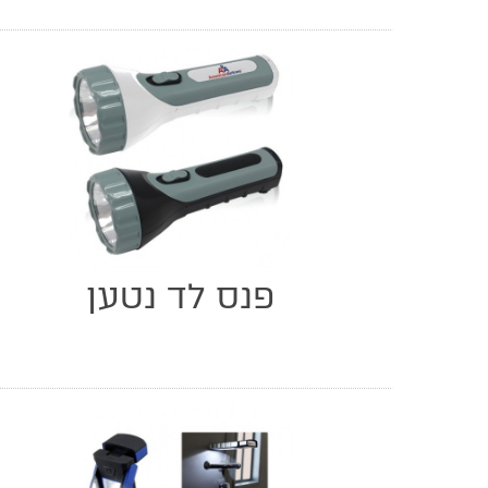
פנס לד נטען