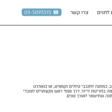
☎︎ 03-5093515
 לחגים
צרו קשר
כמתנה לחובבי טיולים וקמפינג, או כגאדג'ט
י תמיד מתקבל בברכה. אנו מציעים מגוון פתרונות תאורה למיתוג: מפנסי לד (LED) רבי עוצמה בחריטת לייזר, דרך פנסי ראש מקצועיים לעובדי
תנה שתישמר לאורך שנים.