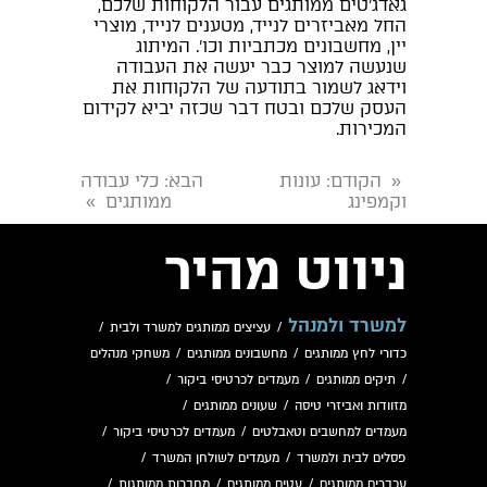
גאדג'טים ממותגים עבור הלקוחות שלכם,
החל מאביזרים לנייד, מטענים לנייד, מוצרי
יין, מחשבונים מכתביות וכו'. המיתוג
שנעשה למוצר כבר יעשה את העבודה
וידאג לשמור בתודעה של הלקוחות את
העסק שלכם ובטח דבר שכזה יביא לקידום
המכירות.
הקודם
: עונות
הבא
: כלי עבודה
«
וקמפינג
ממותגים
»
ניווט מהיר
למשרד ולמנהל
/
עציצים ממותגים למשרד ולבית
/
כדורי לחץ ממותגים
/
מחשבונים ממותגים
/
משחקי מנהלים
/
תיקים ממותגים
/
מעמדים לכרטיסי ביקור
/
מזוודות ואביזרי טיסה
/
שעונים ממותגים
/
מעמדים למחשבים וטאבלטים
/
מעמדים לכרטיסי ביקור
/
פסלים לבית ולמשרד
/
מעמדים לשולחן המשרד
/
עכברים ממותגים
/
עטים ממותגים
/
מחברות ממותגות
/