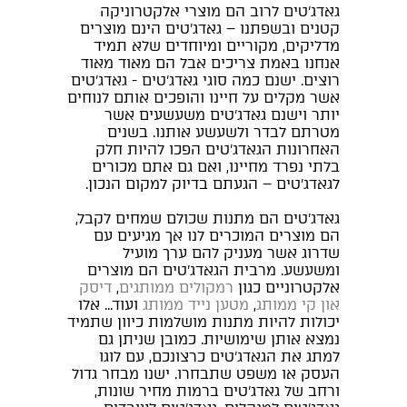
גאדג'טים לרוב הם מוצרי אלקטרוניקה
קטנים ובשפתנו – גאדג'טים הינם מוצרים
מדליקים, מקוריים ומיוחדים שלא תמיד
אנחנו באמת צריכים אבל הם מאוד מאוד
רוצים. ישנם כמה סוגי גאדג'טים - גאדג'טים
אשר מקלים על חיינו והופכים אותם לנוחים
יותר וישנם גאדג'טים משעשעים אשר
מטרתם לבדר ולשעשע אותנו. בשנים
האחרונות הגאדג'טים הפכו להיות חלק
בלתי נפרד מחיינו, ואם גם אתם מכורים
לגאדג'טים – הגעתם בדיוק למקום הנכון.
גאדג'טים הם מתנות שכולם שמחים לקבל,
הם מוצרים המוכרים לנו אך מגיעים עם
שדרוג אשר מעניק להם ערך מועיל
ומשעשע. מרבית הגאדג'טים הם מוצרים
אלקטרוניים כגון
רמקולים ממותגים
,
דיסק
און קי ממותג
,
מטען נייד ממותג
ועוד... אלו
יכולות להיות מתנות מושלמות כיוון שתמיד
נמצא אותן שימושיות. כמובן שניתן גם
למתג את הגאדג'טים כרצונכם, עם לוגו
העסק או משפט שתבחרו. ישנו מבחר גדול
ורחב של גאדג'טים ברמות מחיר שונות,