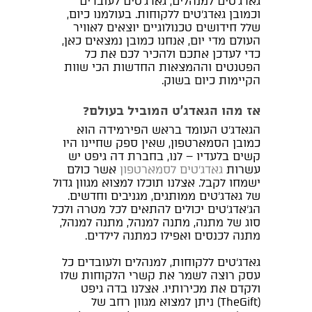
גאדג'טים למנהלים, גאדג'טים לעובדים
וכמובן גאדג'טים ללקוחות. בעולמנו כיום,
שלל חידושים טכנולוגיים יוצאים לאוויר
העולם מדי יום, אנחנו כמובן נמצאים כאן,
כדי לעדכן אתכם ולהכיר לכם את כל
הפטנטים וההמצאות החדשות הכי שוות
הקיימות כיום בשוק.
אז מהו הגאדג'ט המוביל בעולם?
הגאדג'ט העומד בראש הפירמידה הוא
כמובן הסמארטפון, שאין ספק שחיינו היו
קשים בלעדיו – לנו, בחברת דה גיפט יש
עשרות
גאדג'טים לסמארטפון
אשר כולם
ישמחו לקבל. אצלנו תוכלו למצוא מגוון גדול
של גאדג'טים ממותגים, מגניבים וחדשים.
הג'אדג'טים יכולים להתאים לכל מטרה ולכל
סוג של מתנה, מתנה למנהל, מתנה למנהל,
מתנה לכנסים ואפילו כמתנה לילדים.
גאדג'טים ללקוחות, למנהלים ולעובדים כל
עסק רוצה לשמר את קשרי הלקוחות שלו
ולקדם את מכירותיו. אצלנו בדה גיפט
(TheGift) ניתן למצוא מגוון רחב של