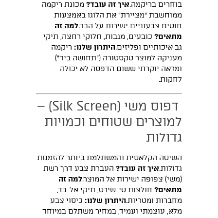
בוחרים בריקמה.
איך זה עובד?
מכונת ריקמה
ממוחשבת "מציירת" את הלוגו באמצעות
חוטים צבעוניים ישירות על הבד.
למה זה
מתאים?
כובעים, מגבות, חלוקי רחצה, תיקי
גב איכותיים ופליזים.
היתרון שלנו:
ריקמה
מעניקה למוצר טקסטורה ("תחושה ביד")
ומראה יוקרתי ששום הדפסה לא יכולה
לחקות.
דפוס משי (Silk Screen) –
למוצרים שטוחים וכמויות
גדולות
השיטה הקלאסית והמשתלמת ביותר להזמנות
גדולות.
איך זה עובד?
העברת צבע דרך רשת
(משי) צפופה ישירות אל המוצר.
למה זה
מתאים?
חולצות טי-שירט, תיקי אל-בד,
מחברות ומטריות.
היתרון שלנו:
כיסוי צבע
מלא, עוצמתי ועמיד, במחיר משתלם במיוחד