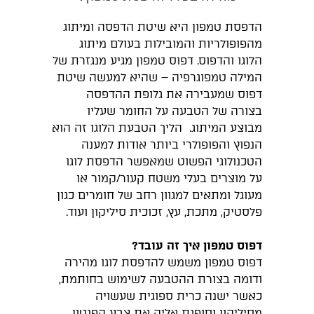
הדפסת טמפון היא שיטת הדפסה ומיתוג
מהפופולריות והמובילות בעולם מיתוג
הלוגו והדפוס. דפוס טמפון מגיע מנגזרת של
המילה טמפוגרפיה – שהיא למעשה שיטת
דפוס שמעבירה את גלופת ההדפסה
בצורה של הטבעה על החומר שעליו
מבוצע המיתוג. הליך הטבעת הלוגו זה הוא
הנפוץ והפופולרי ביותר אודות למענה
הטכנולוגי הפשוט שמאפשר הדפסת לוגו
על מוצרים בעלי משטח קעור/קמור או
מעוגל ומתאים למגוון רחב של חומרים כגון
פלסטיק, מתכת, עץ, זכוכית סיליקון ועוד.
דפוס טמפון איך זה עובד?
דפוס טמפון משמש להדפסת לוגו מהירה
ודומה בצורת ההטבעה לשימוש בחותמת,
כאשר ישנה כרית ספוגית שעשויה
מסיליקון וסופגת אליה את צבע הפנטון