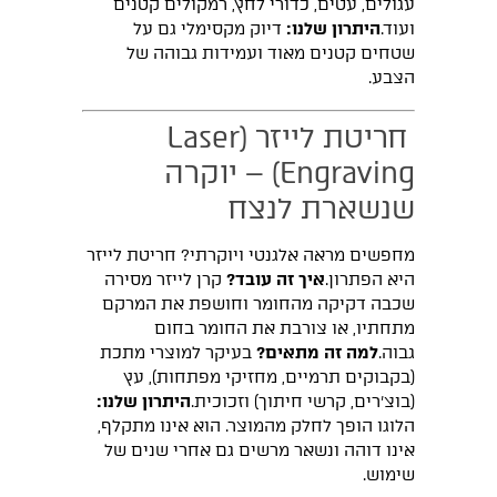
עגולים, עטים, כדורי לחץ, רמקולים קטנים
ועוד.
היתרון שלנו:
דיוק מקסימלי גם על
שטחים קטנים מאוד ועמידות גבוהה של
הצבע.
חריטת לייזר (Laser
Engraving) – יוקרה
שנשארת לנצח
מחפשים מראה אלגנטי ויוקרתי? חריטת לייזר
היא הפתרון.
איך זה עובד?
קרן לייזר מסירה
שכבה דקיקה מהחומר וחושפת את המרקם
מתחתיו, או צורבת את החומר בחום
גבוה.
למה זה מתאים?
בעיקר למוצרי מתכת
(בקבוקים תרמיים, מחזיקי מפתחות), עץ
(בוצ'רים, קרשי חיתוך) וזכוכית.
היתרון שלנו:
הלוגו הופך לחלק מהמוצר. הוא אינו מתקלף,
אינו דוהה ונשאר מרשים גם אחרי שנים של
שימוש.