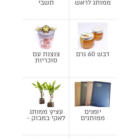
ממותג לראש
תשבי
השנה
דבש 60 גרם
צנצנת עם
סוכריות
ושוקולד
דבורה לראש
השנה
יומנים
עציץ ממותג
ממותגים
לאקי במבוק -
עץ המזל