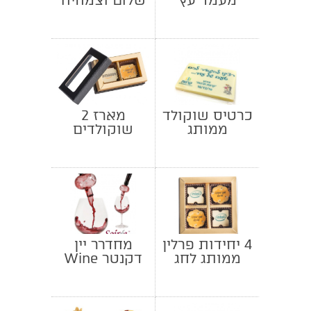
מעמד עץ
שלום וצמחיה
כרטיס שוקולד
מארז 2
ממותג
שוקולדים
מומותגים
4 יחידות פרלין
מחדרר יין
ממותג לחג
דקנטר Wine
Soiree