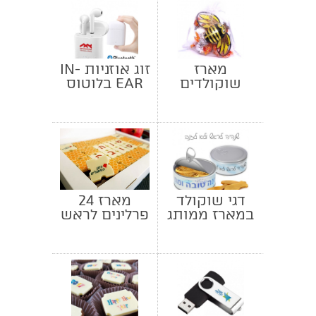
מארז
זוג אוזניות IN-
שוקולדים
EAR בלוטוס
וסוכריות
TWS
לראש השנה
דגי שוקולד
מארז 24
במארז ממותג
פרלינים לראש
השנה