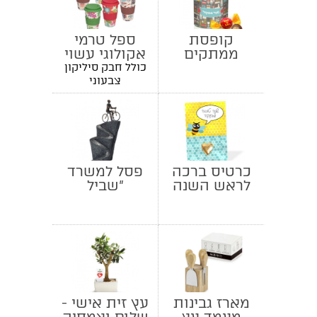
קופסת
ספל טרמי
ממתקים
אקולוגי עשוי
ממותגת בון
במבוק
כולל חבק סיליקון
בון
צבעוני
כרטיס ברכה
פסל למשרד
לראש השנה
"שביל
ההצלחה"
מארז גבינות
עץ זית אישי -