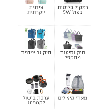
רמקול בלוטות
צידנית
כפול 5W
יוקרתית
Polarbox
Classic
תיק נסיעות
תיק גב צידנית
מתקפל
מארז קיץ לים
ערכת בישול
לקמפינג