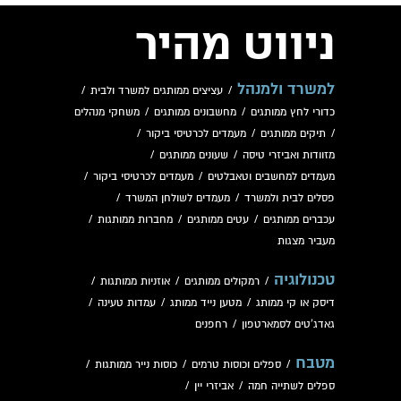
ניווט מהיר
למשרד ולמנהל
/
עציצים ממותגים למשרד ולבית
/
כדורי לחץ ממותגים
/
מחשבונים ממותגים
/
משחקי מנהלים
/
תיקים ממותגים
/
מעמדים לכרטיסי ביקור
/
מזוודות ואביזרי טיסה
/
שעונים ממותגים
/
מעמדים למחשבים וטאבלטים
/
מעמדים לכרטיסי ביקור
/
פסלים לבית ולמשרד
/
מעמדים לשולחן המשרד
/
עכברים ממותגים
/
עטים ממותגים
/
מחברות ממותגות
/
מעביר מצגות
טכנולוגיה
/
רמקולים ממותגים
/
אוזניות ממותגות
/
דיסק או קי ממותג
/
מטען נייד ממותג
/
עמדות טעינה
/
גאדג'טים לסמארטפון
/
רחפנים
מטבח
/
ספלים וכוסות טרמים
/
כוסות נייר ממותגות
/
ספלים לשתייה חמה
/
אביזרי יין
/