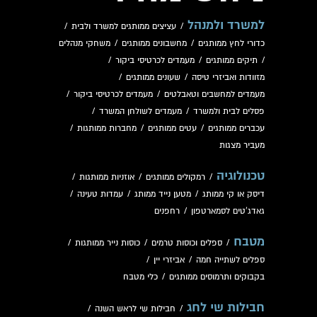
למשרד ולמנהל
/
עציצים ממותגים למשרד ולבית
/
כדורי לחץ ממותגים
/
מחשבונים ממותגים
/
משחקי מנהלים
/
תיקים ממותגים
/
מעמדים לכרטיסי ביקור
/
מזוודות ואביזרי טיסה
/
שעונים ממותגים
/
מעמדים למחשבים וטאבלטים
/
מעמדים לכרטיסי ביקור
/
פסלים לבית ולמשרד
/
מעמדים לשולחן המשרד
/
עכברים ממותגים
/
עטים ממותגים
/
מחברות ממותגות
/
מעביר מצגות
טכנולוגיה
/
רמקולים ממותגים
/
אוזניות ממותגות
/
דיסק או קי ממותג
/
מטען נייד ממותג
/
עמדות טעינה
/
גאדג'טים לסמארטפון
/
רחפנים
מטבח
/
ספלים וכוסות טרמים
/
כוסות נייר ממותגות
/
ספלים לשתייה חמה
/
אביזרי יין
/
בקבוקים ותרמוסים ממותגים
/
כלי מטבח
חבילות שי לחג
/
חבילות שי לראש השנה
/