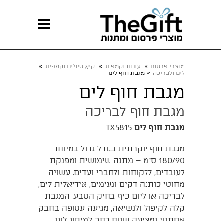
מוצרי פרסום
»
עונות וקמפינג
»
קיץ, טיולים וקמפינג
»
לים ולבריכה
»
מגבת חוף לים
מגבת חוף לים
מגבת חוף לבריכה
מגבת חוף לים
TX5815
מגבת חוף יוקרתית בגודל גדול במיוחד
180/90 ס"מ – מתנה שימושית ומפנקת
לעובדים, ללקוחות ולחברי ועדים. עשויה
מחוטי כותנה דקים ונעימים, אידיאלית לים,
לבריכה או ליום כיף בחיק הטבע. המגבת
קלה לקיפול ולנשיאה, מגיעה עטופה בחבק
אסתטי ומציעה שטח רחב למיתוג לוגו