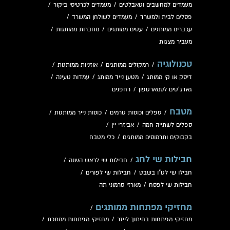
מעמדים למחשבים וטאבלטים
/
מעמדים לכרטיסי ביקור
/
פסלים לבית ולמשרד
/
מעמדים לשולחן המשרד
/
עכברים ממותגים
/
עטים ממותגים
/
מחברות ממותגות
/
מעביר מצגות
טכנולוגיה
/
רמקולים ממותגים
/
אוזניות ממותגות
/
דיסק או קי ממותג
/
מטען נייד ממותג
/
עמדות טעינה
/
גאדג'טים לסמארטפון
/
רחפנים
מטבח
/
ספלים וכוסות טרמים
/
כוסות נייר ממותגות
/
ספלים לשתייה חמה
/
אביזרי יין
/
בקבוקים ותרמוסים ממותגים
/
כלי מטבח
חבילות שי לחג
/
חבילות שי לראש השנה
/
חבילו שי לט"ו בשבט
/
חבילות שי לפורים
/
חבילות שי לפסח
/
מארזי סרמוני תה
מחזיקי מפתחות ממותגים
/
מחזיקי מפתחות בחיתוך לייזר
/
מחזיקי מפתחות ממתכת
/