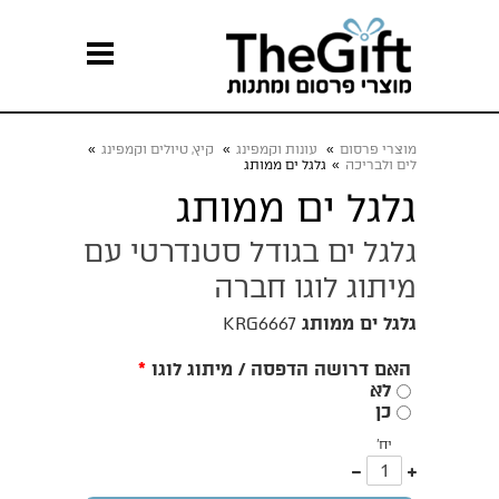
מוצרי פרסום
»
עונות וקמפינג
»
קיץ, טיולים וקמפינג
»
לים ולבריכה
»
גלגל ים ממותג
גלגל ים ממותג
גלגל ים בגודל סטנדרטי עם
מיתוג לוגו חברה
גלגל ים ממותג
KRG6667
האם דרושה הדפסה / מיתוג לוגו
*
לא
כן
יח'
עוד
פחות
אחד
אחד