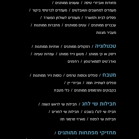
מזוודות ואביזרי טיסה
/
שעונים ממותגים
/
מעמדים למחשבים וטאבלטים
/
מעמדים לכרטיסי ביקור
/
פסלים לבית ולמשרד
/
מעמדים לשולחן המשרד
/
עכברים ממותגים
/
עטים ממותגים
/
מחברות ממותגות
/
מעביר מצגות
טכנולוגיה
/
רמקולים ממותגים
/
אוזניות ממותגות
/
דיסק או קי ממותג
/
מטען נייד ממותג
/
עמדות טעינה
/
גאדג'טים לסמארטפון
/
רחפנים
מטבח
/
ספלים וכוסות טרמים
/
כוסות נייר ממותגות
/
ספלים לשתייה חמה
/
אביזרי יין
/
בקבוקים ותרמוסים ממותגים
/
כלי מטבח
חבילות שי לחג
/
חבילות שי לראש השנה
/
חבילו שי לט"ו בשבט
/
חבילות שי לפורים
/
חבילות שי לפסח
/
מארזי סרמוני תה
מחזיקי מפתחות ממותגים
/