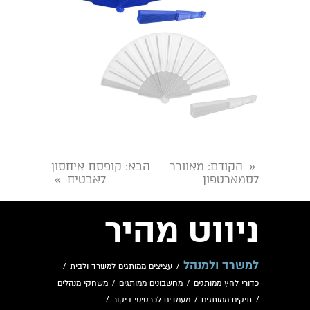
הקודם
: מאוורר
הבא
: קופסת איחסון
«
לסמארטפון
לאבטיח
»
ניווט מהיר
למשרד ולמנהל
/
עציצים ממותגים למשרד ולבית
/
כדורי לחץ ממותגים
/
מחשבונים ממותגים
/
משחקי מנהלים
/
תיקים ממותגים
/
מעמדים לכרטיסי ביקור
/