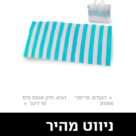
הקודם
: פריסבי
הבא
: תיק אטום מים
«
ממותג
10 ליטר
»
ניווט מהיר