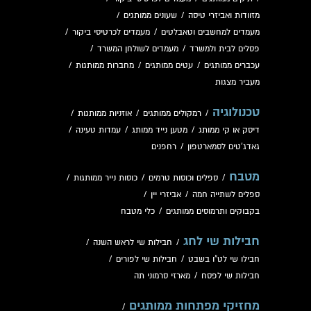
מזוודות ואביזרי טיסה
/
שעונים ממותגים
/
מעמדים למחשבים וטאבלטים
/
מעמדים לכרטיסי ביקור
/
פסלים לבית ולמשרד
/
מעמדים לשולחן המשרד
/
עכברים ממותגים
/
עטים ממותגים
/
מחברות ממותגות
/
מעביר מצגות
טכנולוגיה
/
רמקולים ממותגים
/
אוזניות ממותגות
/
דיסק או קי ממותג
/
מטען נייד ממותג
/
עמדות טעינה
/
גאדג'טים לסמארטפון
/
רחפנים
מטבח
/
ספלים וכוסות טרמים
/
כוסות נייר ממותגות
/
ספלים לשתייה חמה
/
אביזרי יין
/
בקבוקים ותרמוסים ממותגים
/
כלי מטבח
חבילות שי לחג
/
חבילות שי לראש השנה
/
חבילו שי לט"ו בשבט
/
חבילות שי לפורים
/
חבילות שי לפסח
/
מארזי סרמוני תה
מחזיקי מפתחות ממותגים
/