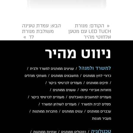
הקודם
: מנורת
הבא
: עמדת טעינה
«
LED TUCH עם מטען
משולבת מנורת
אלחוטי מהיר
לד
»
ניווט מהיר
למשרד ולמנהל
/
עציצים ממותגים למשרד ולבית
/
כדורי לחץ ממותגים
/
מחשבונים ממותגים
/
משחקי מנהלים
/
תיקים ממותגים
/
מעמדים לכרטיסי ביקור
/
מזוודות ואביזרי טיסה
/
שעונים ממותגים
/
מעמדים למחשבים וטאבלטים
/
מעמדים לכרטיסי ביקור
/
פסלים לבית ולמשרד
/
מעמדים לשולחן המשרד
/
עכברים ממותגים
/
עטים ממותגים
/
מחברות ממותגות
/
מעביר מצגות
טכנולוגיה
/
רמקולים ממותגים
/
אוזניות ממותגות
/