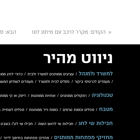
הקודם
: מקרר לרכב עם מיתוג לוגו
הבא
: ס
«
ניווט מהיר
למשרד ולמנהל
/
עציצים ממותגים למשרד ולבית
/
כדורי לחץ ממות
/
מעמדים לכרטיסי ביקור
/
פסלים לבית ולמשרד
/
מעמדים לשולחן המשר
טכנולוגיה
/
רמקולים ממותגים
/
אוזניות ממותגות
/
דיסק או קי ממותג
מטבח
/
ספלים וכוסות טרמים
/
כוסות נייר ממותגות
/
ספלים לשתייה 
חבילות שי לחג
/
חבילות שי לראש השנה
/
חבילו שי לט"ו בשבט
/
מחזיקי מפתחות ממותגים
/
מחזיקי מפתחות בחיתוך לייזר
/