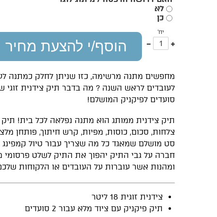
*
לא
כן
יח'
עוד
פחות
הוסף/י להצעת מחיר
אחד
אחד
מחפשים מתנה מרשימה, כזו שניתן לחלק כמתנה לע
סועדים לפיקניק המושלם!
צלחות, סכום, כוסות, מפיות, קרש חיתוך, פותחן מלצ
סט מושלם שמאגד כל מה שצריך עבור טיול קמפינג זוג
חברה על גבי התיק יהפוך את התיק לשלט פרסומי מ
ומהנות אשר עוברות על העובדים או הלקוחות שלכם
צידנית זוגית 18 ליטר
תיק פיקניק עם ציוד מלא עבור 2 סועדים