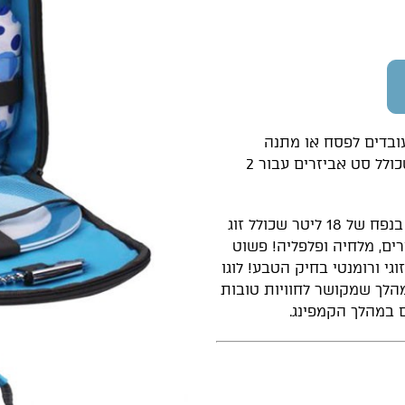
ובדים לפסח או מתנה
לעובדים לראש השנה ? מה בדבר תיק צידנית זוגי שכולל סט אביזרים עבור 2
תיק צידנית ממותג הוא מתנה נפלאה לכל בית! תיק בנפח של 18 ליטר שכולל זוג
רים, מלחיה ופלפליה! פשוט
י ורומנטי בחיק הטבע! לוגו
הלך שמקושר לחוויות טובות
 במהלך הקמפינג.