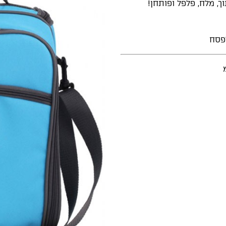
ך, מלח, פלפל ופותחן!
פסח