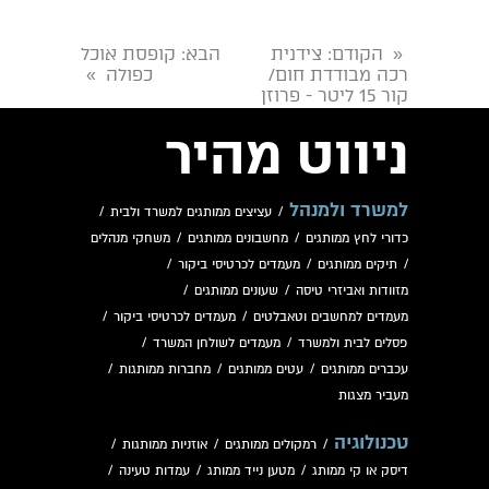
הקודם
: צידנית
הבא
: קופסת אוכל
«
רכה מבודדת חום/
כפולה
»
קור 15 ליטר - פרוזן
ניווט מהיר
למשרד ולמנהל
/
עציצים ממותגים למשרד ולבית
/
כדורי לחץ ממותגים
/
מחשבונים ממותגים
/
משחקי מנהלים
/
תיקים ממותגים
/
מעמדים לכרטיסי ביקור
/
מזוודות ואביזרי טיסה
/
שעונים ממותגים
/
מעמדים למחשבים וטאבלטים
/
מעמדים לכרטיסי ביקור
/
פסלים לבית ולמשרד
/
מעמדים לשולחן המשרד
/
עכברים ממותגים
/
עטים ממותגים
/
מחברות ממותגות
/
מעביר מצגות
טכנולוגיה
/
רמקולים ממותגים
/
אוזניות ממותגות
/
דיסק או קי ממותג
/
מטען נייד ממותג
/
עמדות טעינה
/