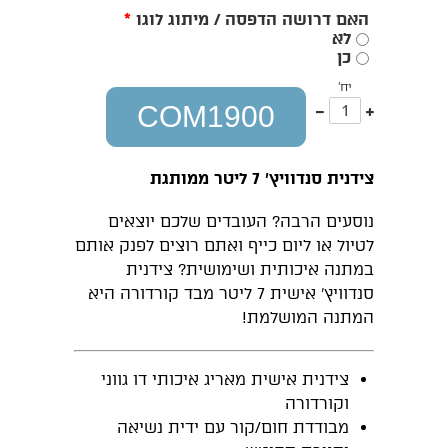
האם דרושה הדפסה / מיתוג לוגו
*
לא
כן
יח'
עוד
פחות
COM1900
אחד
אחד
צידנית סנדוויץ' 7 ליטר ממותגת
נוסעים הרבה? העובדים שלכם יוצאים
לטיול או ליום כייף ואתם רוצים לפנק אותם
במתנה איכותית ושימושית? צידנית
סנדוויץ' אישית 7 ליטר מבד קורדורה היא
המתנה המושלמת!
צידנית אישית מאריג איכותי דו גווני
וקורדורה
מבודדת חום/קור עם ידית נשיאה