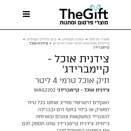
מוצרי פרסום
»
עונות וקמפינג
»
קיץ, טיולים וקמפינג
»
צידניות ממותגות ותיקי אוכל תרמיים
»
צידנית אוכל -
קיימברידג'
צידנית אוכל -
קיימברידג'
תיק אוכל טרמי 4 ליטר
צידנית אוכל - קיימברידג'
WAG2202
האקלים הישראלי מחייב אותנו בכל טיול
לפארק או בילוי בחוף הים ובבריכה
להצטייד במשקאות צוננים ובארוחה
כייפית. צידנית קיימברידג' שלנו תספק לכם
את הפתרון המושלם לכך!