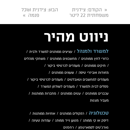
הקודם
: צידנית
הבא
: צידנית אוכל
«
משפחתית 22 ליטר
פנמה
»
ניווט מהיר
למשרד ולמנהל
/
עציצים ממותגים למשרד ולבית
/
כדורי לחץ ממותגים
/
מחשבונים ממותגים
/
משחקי מנהלים
/
תיקים ממותגים
/
מעמדים לכרטיסי ביקור
/
מזוודות ואביזרי טיסה
/
שעונים ממותגים
/
מעמדים למחשבים וטאבלטים
/
מעמדים לכרטיסי ביקור
/
פסלים לבית ולמשרד
/
מעמדים לשולחן המשרד
/
עכברים ממותגים
/
עטים ממותגים
/
מחברות ממותגות
/
מעביר מצגות
טכנולוגיה
/
רמקולים ממותגים
/
אוזניות ממותגות
/
דיסק או קי ממותג
/
מטען נייד ממותג
/
עמדות טעינה
/
גאדג'טים לסמארטפון
/
רחפנים