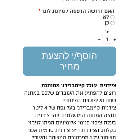
האם דרושה הדפסה / מיתוג לוגו
*
לא
כן
יח'
עוד
פחות
אחד
אחד
הוסף/י להצעת
מחיר
ציידנית אוכל קיימברידג' ממותגת
רוצים להפתיע את העובדים שלכם במתנה
שווה ושימושית במיוחד?
צידנית קיימברידג' בעל נפח של 4 ליטר
תהיה המתנה המושלמת! זוהי צידנית
בעלת ציפוי פנימי אלומיניום הניתן לניקוי
בקלות. הצידנית היא צידנית טרמית אשר
תשמור על טמפרטורת המשקה והאוכל