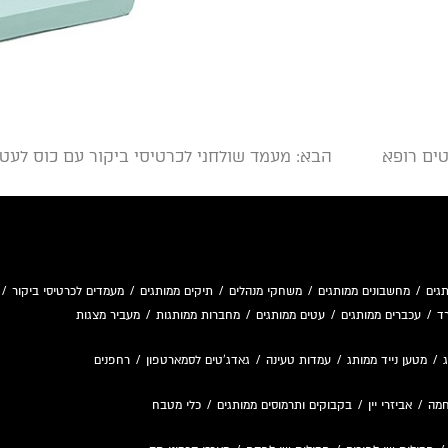
טים רופא
הבא
: מעמד שולחני לכרטיסי ביקור עם כוס לעטי
גים
/
מחשבונים ממותגים
/
משחקי מנהלים
/
תיקים ממותגים
/
מעמדים לכרטיסי ביקור
/
ד
/
עכברים ממותגים
/
עטים ממותגים
/
מחברות ממותגות
/
מעביר מצגות
/
מטען נייד ממותג
/
עמדות טעינה
/
גאדג'טים לסמארטפון
/
רחפנים
חמה
/
אביזרי יין
/
בקבוקים ותרמוסים ממותגים
/
כלי מטבח