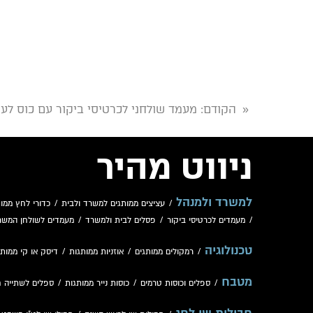
הקודם
: מעמד שולחני לכרטיסי ביקור עם כוס לע
«
ניווט מהיר
למשרד ולמנהל
/
עציצים ממותגים למשרד ולבית
/
כדורי לחץ ממות
/
מעמדים לכרטיסי ביקור
/
פסלים לבית ולמשרד
/
מעמדים לשולחן המשר
טכנולוגיה
/
רמקולים ממותגים
/
אוזניות ממותגות
/
דיסק או קי ממותג
מטבח
/
ספלים וכוסות טרמים
/
כוסות נייר ממותגות
/
ספלים לשתייה 