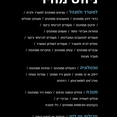
למשרד ולמנהל
/
עציצים ממותגים למשרד ולבית
/
כדורי לחץ ממותגים
/
מחשבונים ממותגים
/
משחקי מנהלים
/
תיקים ממותגים
/
מעמדים לכרטיסי ביקור
/
מזוודות ואביזרי טיסה
/
שעונים ממותגים
/
מעמדים למחשבים וטאבלטים
/
מעמדים לכרטיסי ביקור
/
פסלים לבית ולמשרד
/
מעמדים לשולחן המשרד
/
עכברים ממותגים
/
עטים ממותגים
/
מחברות ממותגות
/
מעביר מצגות
טכנולוגיה
/
רמקולים ממותגים
/
אוזניות ממותגות
/
דיסק או קי ממותג
/
מטען נייד ממותג
/
עמדות טעינה
/
גאדג'טים לסמארטפון
/
רחפנים
מטבח
/
ספלים וכוסות טרמים
/
כוסות נייר ממותגות
/
ספלים לשתייה חמה
/
אביזרי יין
/
בקבוקים ותרמוסים ממותגים
/
כלי מטבח
חבילות שי לחג
/
חבילות שי לראש השנה
/