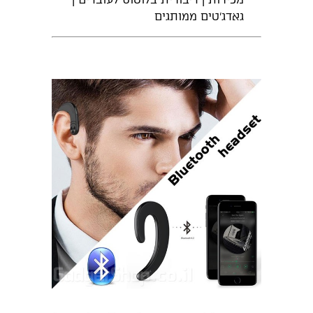
גאדג'טים ממותגים