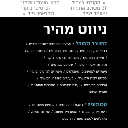
הקודם
: רמקול
הבא
: מעמד שולחני
«
BT משולב אוזניות
לכרטיסי ביקור
ומעמד לנייד
ולפלאפון נייד
»
ניווט מהיר
למשרד ולמנהל
/
עציצים ממותגים למשרד ולבית
/
כדורי לחץ ממותגים
/
מחשבונים ממותגים
/
משחקי מנהלים
/
תיקים ממותגים
/
מעמדים לכרטיסי ביקור
/
מזוודות ואביזרי טיסה
/
שעונים ממותגים
/
מעמדים למחשבים וטאבלטים
/
מעמדים לכרטיסי ביקור
/
פסלים לבית ולמשרד
/
מעמדים לשולחן המשרד
/
עכברים ממותגים
/
עטים ממותגים
/
מחברות ממותגות
/
מעביר מצגות
טכנולוגיה
/
רמקולים ממותגים
/
אוזניות ממותגות
/
דיסק או קי ממותג
/
מטען נייד ממותג
/
עמדות טעינה
/
גאדג'טים לסמארטפון
/
רחפנים