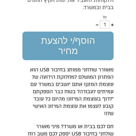
וללקוחות להעביר את ימות הקיץ החמים
בבית ובמשרד.
יח'
עוד
פחות
אחד
אחד
הוסף/י להצעת
מחיר
מאוורר שולחני ממותג בחיבור USB הוא
הפתרון המושלם למחלוקת הידועה של
עוצמת המזגן! אתם יושבים במשרד עם
עמיתים לעבודה? בטוח כבר הספקתם
"לדון" בעוצמת המיזוג! מהיום כל עובד
קובע לעצמו את עוצמת המיזוג האישי
שלו!
חם לכם בבית או משרד? מיני מאורר
שולחני בחיבור USB יספק לכם משב רוח