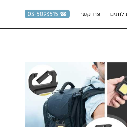
☎︎ 03-5093515
 לחגים
צרו קשר