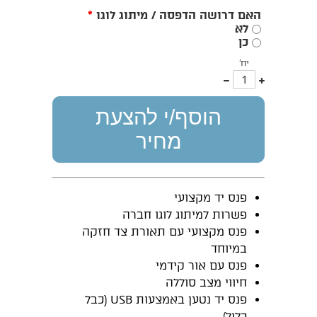
האם דרושה הדפסה / מיתוג לוגו
*
לא
כן
יח'
עוד
פחות
אחד
אחד
הוסף/י להצעת
מחיר
פנס יד מקצועי
פשרות למיתוג לוגו חברה
פנס מקצועי עם תאורת צד חזקה
במיוחד
פנס עם אור קידמי
חיווי מצב סוללה
פנס יד נטען באמצעות USB (כבל
כלול)