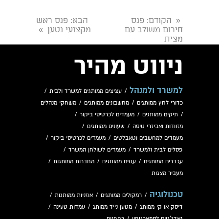
הקודם
: פנס
הבא
: פנס ראש
«
חירום משולב עם
מקצועי נטען
»
מצית
ניווט מהיר
למשרד ולמנהל
/
עציצים ממותגים למשרד ולבית
/
כדורי לחץ ממותגים
/
מחשבונים ממותגים
/
משחקי מנהלים
/
תיקים ממותגים
/
מעמדים לכרטיסי ביקור
/
מזוודות ואביזרי טיסה
/
שעונים ממותגים
/
מעמדים למחשבים וטאבלטים
/
מעמדים לכרטיסי ביקור
/
פסלים לבית ולמשרד
/
מעמדים לשולחן המשרד
/
עכברים ממותגים
/
עטים ממותגים
/
מחברות ממותגות
/
מעביר מצגות
טכנולוגיה
/
רמקולים ממותגים
/
אוזניות ממותגות
/
דיסק או קי ממותג
/
מטען נייד ממותג
/
עמדות טעינה
/
גאדג'טים לסמארטפון
/
רחפנים