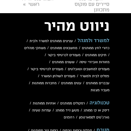
סיירים עם פוקוס
ראשי
»
מתכוונן
ניווט מהיר
למשרד ולמנהל
/
עציצים ממותגים למשרד ולבית
/
כדורי לחץ ממותגים
/
מחשבונים ממותגים
/
משחקי מנהלים
/
תיקים ממותגים
/
מעמדים לכרטיסי ביקור
/
מזוודות ואביזרי טיסה
/
שעונים ממותגים
/
מעמדים למחשבים וטאבלטים
/
מעמדים לכרטיסי ביקור
/
פסלים לבית ולמשרד
/
מעמדים לשולחן המשרד
/
עכברים ממותגים
/
עטים ממותגים
/
מחברות ממותגות
/
מעביר מצגות
טכנולוגיה
/
רמקולים ממותגים
/
אוזניות ממותגות
/
דיסק או קי ממותג
/
מטען נייד ממותג
/
עמדות טעינה
/
גאדג'טים לסמארטפון
/
רחפנים
מטבח
/
ספלים וכוסות טרמים
/
כוסות נייר ממותגות
/