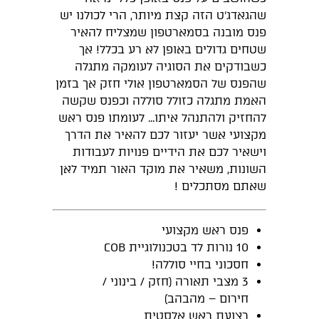
שהגאדג'ט הזה קצת מיותר, הרי לכולנו יש
פנס מובנה בסמארטפון שמצליח להאיר
שטחים גדולים באופן לא רע בכלל! אך
כשבודקים את הסוגיה לעומקה מתגלה
שהפנס של הסמארטפון אולי חזק אך בזמן
האמת מתגלה כזולל סוללה וכפנס שקשה
להחזיק ולהתנהל איתו... לעומתו פנס ראש
מקצועי אשר יעזור לכם להאיר את הדרך
וישאיר לכם את הידיים פנויות לעבודות
השונות, משאיר את מוקד האור תמיד לאן
שאתם מסתכלים !
פנס ראש מקצועי
10 נורות לד בטכנולוגיית COB
חסכוני בחיי סוללה!
3 מצבי תאורה (חזק / בינוני /
חירום – מהבהב)
רצועת ראש אלסטית