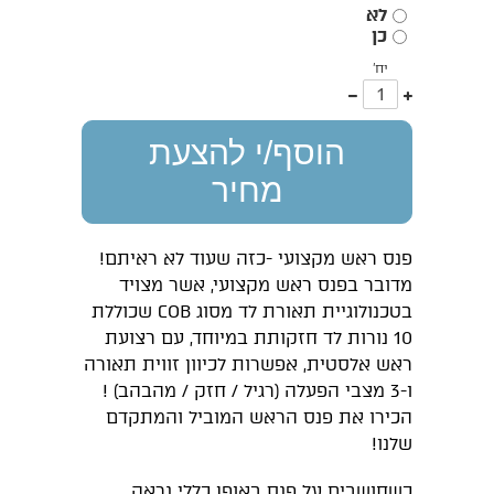
לא
כן
יח'
עוד
פחות
אחד
אחד
הוסף/י להצעת
מחיר
פנס ראש מקצועי -כזה שעוד לא ראיתם!
מדובר בפנס ראש מקצועי, אשר מצויד
בטכנולוגיית תאורת לד מסוג COB שכוללת
10 נורות לד חזקותת במיוחד, עם רצועת
ראש אלסטית, אפשרות לכיוון זווית תאורה
ו-3 מצבי הפעלה (רגיל / חזק / מהבהב) !
הכירו את פנס הראש המוביל והמתקדם
שלנו!
כשחושבים על פנס באופן כללי נראה