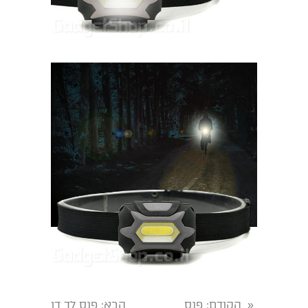
הקודם
: פנס
הבא
: פנס לד דו
«