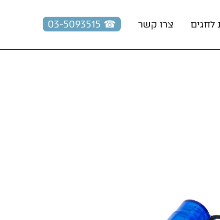
☎︎ 03-5093515
 לחגים
צרו קשר