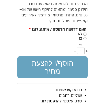
הכובע ניתן להתאמה באמצעות סרט
הידוק פנימי, ומתאים להיקף ראש של 54–
58 ס"מ. פתרון פרסומי אידיאלי לאירועים,
קמפיינים ופעילויות חוץ.
האם דרושה הדפסה / מיתוג לוגו
*
לא
כן
יח'
עוד
פחות
אחד
אחד
הוסף/י להצעת
מחיר
כובע קש אופנתי
שוליים רחבים
סרט אלסטי להדפסת לוגו