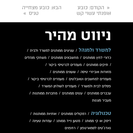
הקודם
: כובע
הבא
: כובע מצחייה
«
אופנתי עשוי קש
טניס
»
ניווט מהיר
למשרד ולמנהל
/
עציצים ממותגים למשרד ולבית
/
כדורי לחץ ממותגים
/
מחשבונים ממותגים
/
משחקי מנהלים
/
תיקים ממותגים
/
מעמדים לכרטיסי ביקור
/
מזוודות ואביזרי טיסה
/
שעונים ממותגים
/
מעמדים למחשבים וטאבלטים
/
מעמדים לכרטיסי ביקור
/
פסלים לבית ולמשרד
/
מעמדים לשולחן המשרד
/
עכברים ממותגים
/
עטים ממותגים
/
מחברות ממותגות
/
מעביר מצגות
טכנולוגיה
/
רמקולים ממותגים
/
אוזניות ממותגות
/
דיסק או קי ממותג
/
מטען נייד ממותג
/
עמדות טעינה
/
גאדג'טים לסמארטפון
/
רחפנים