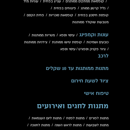
/
קופסאות ממתקים ממותגים
/
עציץ בפחית
/
עוגיות מזל
/
גליל קרטון ממותג
/
פיצוחים בפחית
/
קופסת חיסכון בפחית
/
קופסאות סוכריות
/
פחית הקסם
/
מטבעות שוקולד ממותגות
עונות וקמפינג
/
עיסוי וספא
/
מטריות ממותגות
/
כובעים ושמיכות
/
קופסת טישו ממותגת
/
צידניות ממותגות
/
ציוד פקניק וספורט
/
עיסוי וספא
לרכב
מתנות ממותגות עד 10 שקלים
ציוד לשעת חירום
טיפוח אישי
מתנות לחגים ואירועים
מתנות לפורים
/
מתנות לפסח
/
מתנות ליום העצמאות
/
מתנות לשבועות
/
מתנות לראש השנה
/
מתנות לחנוכה
/