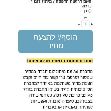
האם דרושה הדפסה / מיתוג לוגו
*
לא
כן
יח'
עוד
פחות
אחד
אחד
הוסף/י להצעת
מחיר
מחברת ממותגת במחיר מבצע מיוחד!
מחברת A6 עם מיתוג לוגו חברה במחיר
שאסור לפרסם. צרו קשר עוד היום וקבלו
הצעת מחיר משתלמת במיוחד למחברת
הכי איכותית וזולה בשוק! מחברת בגודל
A6 עם כריכת PU רכה, 80 דפי שורה
בצבע לבן, סימניה מובנית ואפשרות
לפתיחה באנגלית או בעברית!