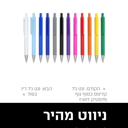
הקודם
: עט ג’ל
הבא
: עט ג'ל דיו
«
קליפס כסוף גוף
כפול
»
פלסטיק לואיז
ניווט מהיר