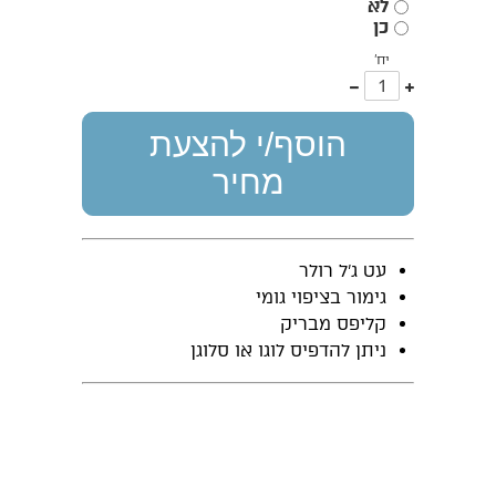
לא
כן
יח'
עוד
פחות
אחד
אחד
הוסף/י להצעת
מחיר
עט ג'ל רולר
גימור בציפוי גומי
קליפס מבריק
ניתן להדפיס לוגו או סלוגן