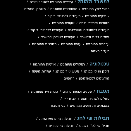
למשרד ולמנהל
/
עציצים ממותגים למשרד ולבית
/
כדורי לחץ ממותגים
/
מחשבונים ממותגים
/
משחקי מנהלים
/
תיקים ממותגים
/
מעמדים לכרטיסי ביקור
/
מזוודות ואביזרי טיסה
/
שעונים ממותגים
/
מעמדים למחשבים וטאבלטים
/
מעמדים לכרטיסי ביקור
/
פסלים לבית ולמשרד
/
מעמדים לשולחן המשרד
/
עכברים ממותגים
/
עטים ממותגים
/
מחברות ממותגות
/
מעביר מצגות
טכנולוגיה
/
רמקולים ממותגים
/
אוזניות ממותגות
/
דיסק או קי ממותג
/
מטען נייד ממותג
/
עמדות טעינה
/
גאדג'טים לסמארטפון
/
רחפנים
מטבח
/
ספלים וכוסות טרמים
/
כוסות נייר ממותגות
/
ספלים לשתייה חמה
/
אביזרי יין
/
בקבוקים ותרמוסים ממותגים
/
כלי מטבח
חבילות שי לחג
/
חבילות שי לראש השנה
/
חבילו שי לט"ו בשבט
/
חבילות שי לפורים
/