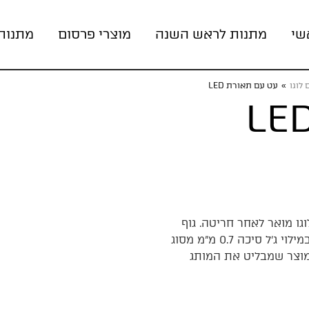
שי
מתנות לראש השנה
מוצרי פרסום
מתנות
לוגו
»
עט עם תאורת LED
גו מואר לאחר חריטה. גוף
הפלסטיק קל יחד עם מנגנון לחיצה נוח. העט מצויד במילוי ג’ל סיכה 0.7 מ”מ מסוג
דם, מוצר שמבליט את המותג