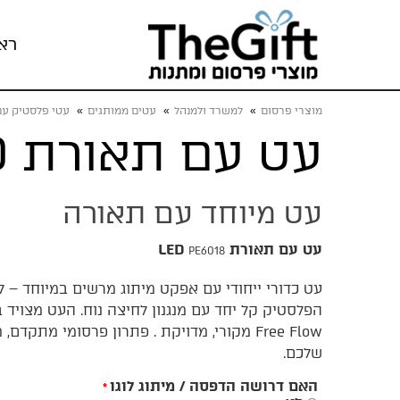
רא
מוצרי פרסום
»
למשרד ולמנהל
»
עטים ממותגים
»
עטי פלסטיק עם 
עט עם תאורת LED
עט מיוחד עם תאורה
עט עם תאורת LED
PE6018
עט כדורי ייחודי עם אפקט מיתוג מרשים במיוחד – לו
Free Flow מקורי, מדויקת . פתרון פרסומי מתק
שלכם.
האם דרושה הדפסה / מיתוג לוגו
*