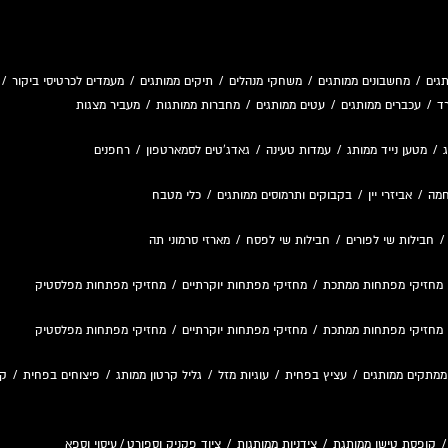
גים
/
מחשבונים ממותגים
/
משחקי מנהלים
/
תיקים ממותגים
/
מעמדים לכרטיסי ביקור
/
ד
/
עכברים ממותגים
/
עטים ממותגים
/
מחברות ממותגות
/
מעביר מצגות
/
מטען נייד ממותג
/
עמדות טעינה
/
גאדג'טים לסמארטפון
/
רחפנים
חמה
/
אביזרי יין
/
בקבוקים ותרמוסים ממותגים
/
כלי מטבח
חבילות שי לפורים
/
חבילות שי לפסח
/
מארזי סרמוני תה
מחזיקי מפתחות ממתכת
/
מחזיקי מפתחות יוקרתיים
/
מחזיקי מפתחות מפלסטיק
מחזיקי מפתחות ממתכת
/
מחזיקי מפתחות יוקרתיים
/
מחזיקי מפתחות מפלסטיק
ממתקים ממותגים
/
עציץ בפחית
/
עוגיות מזל
/
גליל קרטון ממותג
/
פיצוחים בפחית
/
קו
קופסת טישו ממותגת
/
צידניות ממותגות
/
ציוד פקניק וספורט
/
עיסוי וספא