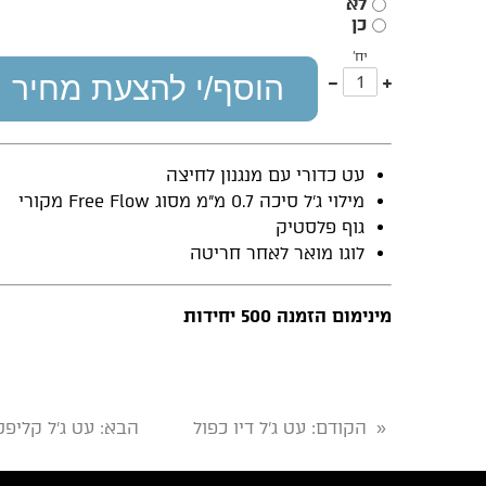
לא
כן
יח'
עוד
פחות
הוסף/י להצעת מחיר
אחד
אחד
עט כדורי עם מנגנון לחיצה
מילוי ג’ל סיכה 0.7 מ”מ מסוג Free Flow מקורי
גוף פלסטיק
לוגו מואר לאחר חריטה
מינימום הזמנה 500 יחידות
הקודם
: עט ג'ל דיו כפול
הבא
: עט ג'ל קליפס
«