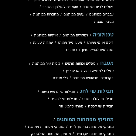
פסלים לבית ולמשרד
/
מעמדים לשולחן המשרד
/
עכברים ממותגים
/
עטים ממותגים
/
מחברות ממותגות
/
מעביר מצגות
טכנולוגיה
/
רמקולים ממותגים
/
אוזניות ממותגות
/
דיסק או קי ממותג
/
מטען נייד ממותג
/
עמדות טעינה
/
גאדג'טים לסמארטפון
/
רחפנים
מטבח
/
ספלים וכוסות טרמים
/
כוסות נייר ממותגות
/
ספלים לשתייה חמה
/
אביזרי יין
/
בקבוקים ותרמוסים ממותגים
/
כלי מטבח
חבילות שי לחג
/
חבילות שי לראש השנה
/
חבילו שי לט"ו בשבט
/
חבילות שי לפורים
/
חבילות שי לפסח
/
מארזי סרמוני תה
מחזיקי מפתחות ממותגים
/
מחזיקי מפתחות בחיתוך לייזר
/
מחזיקי מפתחות ממתכת
/
מחזיקי מפתחות יוקרתיים
/
מחזיקי מפתחות מפלסטיק