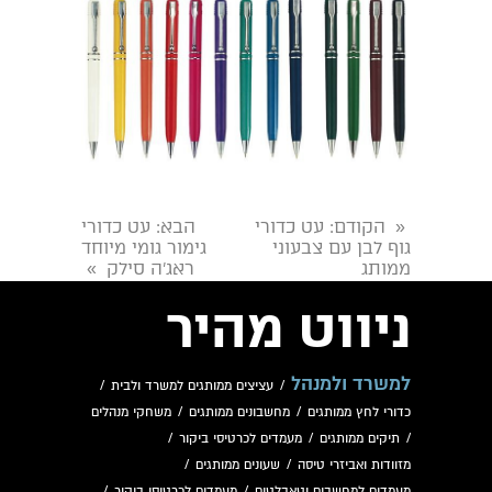
הקודם
: עט כדורי
הבא
: עט כדורי
«
גוף לבן עם צבעוני
גימור גומי מיוחד
ממותג
ראג’ה סילק
»
ניווט מהיר
למשרד ולמנהל
/
עציצים ממותגים למשרד ולבית
/
כדורי לחץ ממותגים
/
מחשבונים ממותגים
/
משחקי מנהלים
/
תיקים ממותגים
/
מעמדים לכרטיסי ביקור
/
מזוודות ואביזרי טיסה
/
שעונים ממותגים
/
מעמדים למחשבים וטאבלטים
/
מעמדים לכרטיסי ביקור
/