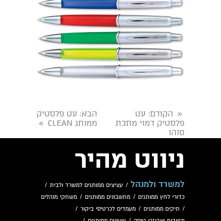
הקודם
: עט
הבא
: עט פלסטיק
«
פלסטיק דמוי מתכת
ממותג CLEAN
»
סוהו
ניווט מהיר
למשרד ולמנהל
/
עציצים ממותגים למשרד ולבית
/
כדורי לחץ ממותגים
/
מחשבונים ממותגים
/
משחקי מנהלים
/
תיקים ממותגים
/
מעמדים לכרטיסי ביקור
/
מזוודות ואביזרי טיסה
/
שעונים ממותגים
/