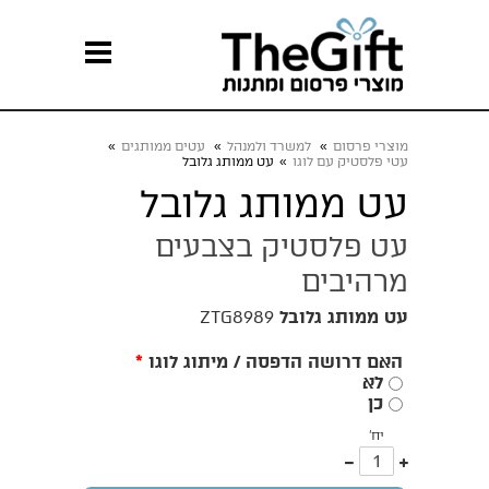
מוצרי פרסום
»
למשרד ולמנהל
»
עטים ממותגים
»
עטי פלסטיק עם לוגו
»
עט ממותג גלובל
עט ממותג גלובל
עט פלסטיק בצבעים
מרהיבים
עט ממותג גלובל
ZTG8989
האם דרושה הדפסה / מיתוג לוגו
*
לא
כן
יח'
עוד
פחות
אחד
אחד