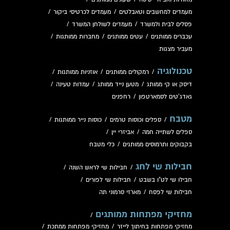
מעמדים למחשבים וטאבלטים
/
מעמדים לכרטיסי ביקור
/
פסלים לבית ולמשרד
/
מעמדים לשולחן המשרד
/
עכברים ממותגים
/
עטים ממותגים
/
מחברות ממותגות
/
מעביר מצגות
טכנולוגיה
/
רמקולים ממותגים
/
אוזניות ממותגות
/
דיסק או קי ממותג
/
מטען נייד ממותג
/
עמדות טעינה
/
גאדג'טים לסמארטפון
/
רחפנים
מטבח
/
ספלים וכוסות טרמים
/
כוסות נייר ממותגות
/
ספלים לשתייה חמה
/
אביזרי יין
/
בקבוקים ותרמוסים ממותגים
/
כלי מטבח
חבילות שי לחג
/
חבילות שי לראש השנה
/
חבילו שי לט"ו בשבט
/
חבילות שי לפורים
/
חבילות שי לפסח
/
מארזי סרמוני תה
מחזיקי מפתחות ממותגים
/
מחזיקי מפתחות בחיתוך לייזר
/
מחזיקי מפתחות ממתכת
/