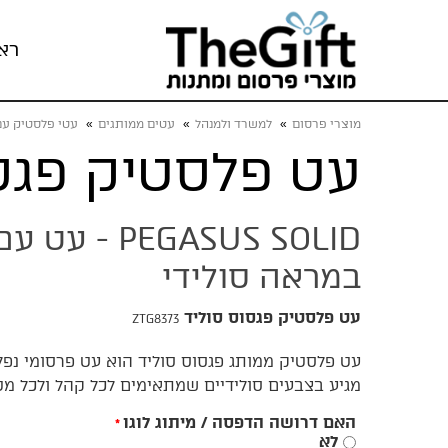
רא
מוצרי פרסום
»
למשרד ולמנהל
»
עטים ממותגים
»
עטי פלסטיק עם 
עט פלסטיק פגס
PEGASUS SOLID 
במראה סולידי
עט פלסטיק פגסוס סוליד
ZTG8373
עט פלסטיק ממותג פגסוס סוליד הוא עט פרסומי נפל
מגיע בצבעים סולידיים שמתאימים לכל קהל ולכל מט
האם דרושה הדפסה / מיתוג לוגו
*
לא