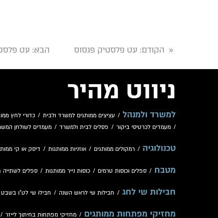
הקודם
: עט פלסטיק פגסוס
הבא
: עט פלסט
«
ניווט מהיר
למשרד ולמנהל
/
עציצים ממותגים למשרד ולבית
/
כדורי לחץ ממות
/
מעמדים לכרטיסי ביקור
/
פסלים לבית ולמשרד
/
מעמדים לשולחן המשר
טכנולוגיה
/
רמקולים ממותגים
/
אוזניות ממותגות
/
דיסק או קי ממותג
מטבח
/
ספלים וכוסות טרמים
/
כוסות נייר ממותגות
/
ספלים לשתייה 
חבילות שי לחג
/
חבילות שי לראש השנה
/
חבילו שי לט"ו בשבט
/
מחזיקי מפתחות ממותגים
/
מחזיקי מפתחות בחיתוך לייזר
/