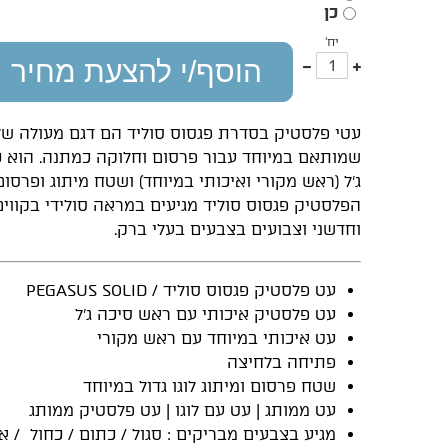
כן
יח'
עוד
פחות
הוסף/י להצעת מחיר
אחד
אחד
עטי פלסטיק בסדרת פגסוס סוליד הם דגם מעולה של
שמותאם במיוחד עבור פרסום וחלוקה כמתנה. הוא כו
ג'ל (ראש מקורי ואיכותי במיוחד) ושטח מיתוג ופרסום
הפלסטיק פגסוס סוליד מגיעים במראה סולידי בקווים
וחדשני וצבועים בצבעים בעלי ברק.
עט פלסטיק פגסוס סוליד / PEGASUS SOLID
עט פלסטיק איכותי עם ראש סיכה ג'ל
עט איכותי במיוחד עם ראש מקורי
פתיחה בלחיצה
שטח פרסום ומיתוג לוגו גדול במיוחד
עט ממותג | עט עם לוגו | עט פלסטיק ממותג
מגיע בצבעים מבריקים : סגול / כתום / כחול / אד