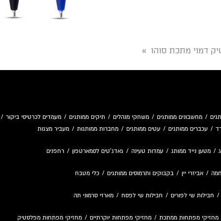
יק דמוי מתכת סוהו
»
גים
/
מחשבונים ממותגים
/
משחקי מנהלים
/
תיקים ממותגים
/
מעמדים לכרטיסי ביקור
/
ד
/
עכברים ממותגים
/
עטים ממותגים
/
מחברות ממותגות
/
מעביר מצגות
/
מטען נייד ממותג
/
עמדות טעינה
/
גאדג'טים לסמארטפון
/
רחפנים
חמה
/
אביזרי יין
/
בקבוקים ותרמוסים ממותגים
/
כלי מטבח
חבילות שי לפורים
/
חבילות שי לפסח
/
מארזי סרמוני תה
מחזיקי מפתחות ממתכת
/
מחזיקי מפתחות יוקרתיים
/
מחזיקי מפתחות מפלסטיק