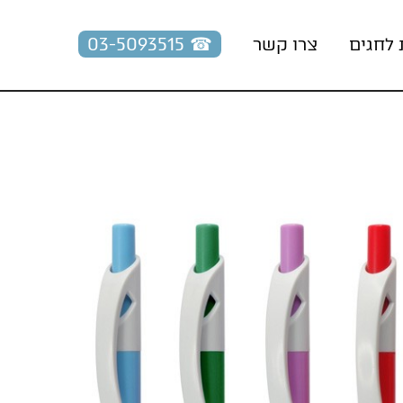
☎︎ 03-5093515
 לחגים
צרו קשר