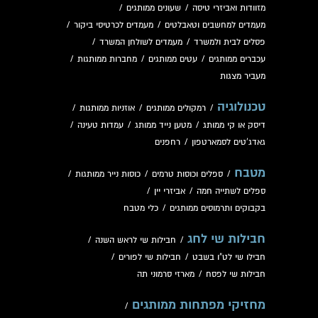
מזוודות ואביזרי טיסה
/
שעונים ממותגים
/
מעמדים למחשבים וטאבלטים
/
מעמדים לכרטיסי ביקור
/
פסלים לבית ולמשרד
/
מעמדים לשולחן המשרד
/
עכברים ממותגים
/
עטים ממותגים
/
מחברות ממותגות
/
מעביר מצגות
טכנולוגיה
/
רמקולים ממותגים
/
אוזניות ממותגות
/
דיסק או קי ממותג
/
מטען נייד ממותג
/
עמדות טעינה
/
גאדג'טים לסמארטפון
/
רחפנים
מטבח
/
ספלים וכוסות טרמים
/
כוסות נייר ממותגות
/
ספלים לשתייה חמה
/
אביזרי יין
/
בקבוקים ותרמוסים ממותגים
/
כלי מטבח
חבילות שי לחג
/
חבילות שי לראש השנה
/
חבילו שי לט"ו בשבט
/
חבילות שי לפורים
/
חבילות שי לפסח
/
מארזי סרמוני תה
מחזיקי מפתחות ממותגים
/