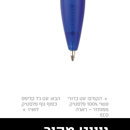
הקודם
: עט כדורי
הבא
: עט ג’ל קליפס
«
עשוי 100% פלסטיק
כסוף גוף פלסטיק
ממוחזר – ראג’ה
לואיז
»
ECO