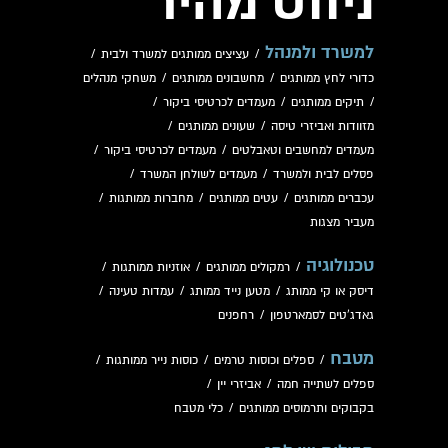
ניווט מהיר
למשרד ולמנהל
/
עציצים ממותגים למשרד ולבית
/
כדורי לחץ ממותגים
/
מחשבונים ממותגים
/
משחקי מנהלים
/
תיקים ממותגים
/
מעמדים לכרטיסי ביקור
/
מזוודות ואביזרי טיסה
/
שעונים ממותגים
/
מעמדים למחשבים וטאבלטים
/
מעמדים לכרטיסי ביקור
/
פסלים לבית ולמשרד
/
מעמדים לשולחן המשרד
/
עכברים ממותגים
/
עטים ממותגים
/
מחברות ממותגות
/
מעביר מצגות
טכנולוגיה
/
רמקולים ממותגים
/
אוזניות ממותגות
/
דיסק או קי ממותג
/
מטען נייד ממותג
/
עמדות טעינה
/
גאדג'טים לסמארטפון
/
רחפנים
מטבח
/
ספלים וכוסות טרמים
/
כוסות נייר ממותגות
/
ספלים לשתייה חמה
/
אביזרי יין
/
בקבוקים ותרמוסים ממותגים
/
כלי מטבח