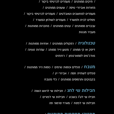
/
תיקים ממותגים
/
מעמדים לכרטיסי ביקור
/
מזוודות ואביזרי טיסה
/
שעונים ממותגים
/
מעמדים למחשבים וטאבלטים
/
מעמדים לכרטיסי ביקור
/
פסלים לבית ולמשרד
/
מעמדים לשולחן המשרד
/
עכברים ממותגים
/
עטים ממותגים
/
מחברות ממותגות
/
מעביר מצגות
טכנולוגיה
/
רמקולים ממותגים
/
אוזניות ממותגות
/
דיסק או קי ממותג
/
מטען נייד ממותג
/
עמדות טעינה
/
גאדג'טים לסמארטפון
/
רחפנים
מטבח
/
ספלים וכוסות טרמים
/
כוסות נייר ממותגות
/
ספלים לשתייה חמה
/
אביזרי יין
/
בקבוקים ותרמוסים ממותגים
/
כלי מטבח
חבילות שי לחג
/
חבילות שי לראש השנה
/
חבילו שי לט"ו בשבט
/
חבילות שי לפורים
/
חבילות שי לפסח
/
מארזי סרמוני תה