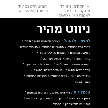
הקודם
: מזוודה
הבא
: תיק גב / יד
«
מתקפלת עליה
SWISS TRIPLE
»
למטוס 20'' SWISS
ניווט מהיר
למשרד ולמנהל
/
עציצים ממותגים למשרד ולבית
/
כדורי לחץ ממותגים
/
מחשבונים ממותגים
/
משחקי מנהלים
/
תיקים ממותגים
/
מעמדים לכרטיסי ביקור
/
מזוודות ואביזרי טיסה
/
שעונים ממותגים
/
מעמדים למחשבים וטאבלטים
/
מעמדים לכרטיסי ביקור
/
פסלים לבית ולמשרד
/
מעמדים לשולחן המשרד
/
עכברים ממותגים
/
עטים ממותגים
/
מחברות ממותגות
/
מעביר מצגות
טכנולוגיה
/
רמקולים ממותגים
/
אוזניות ממותגות
/
דיסק או קי ממותג
/
מטען נייד ממותג
/
עמדות טעינה
/
גאדג'טים לסמארטפון
/
רחפנים