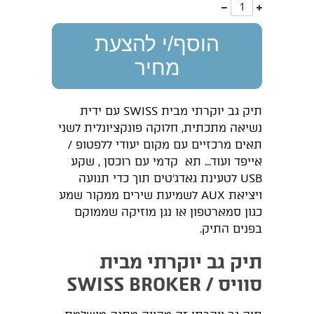
עוד
פחות
אחד
אחד
הוסף/י להצעת
מחיר
תיק גב יוקרתי מבית SWISS עם ידית
נשיאה מתכתית, חלוקה פונקציונלית לשני
תאים מרכזיים עם מקום יעודי ללפטופ /
אייפד ועוד... תא קדמי עם רוכסן , שקע
USB לטעינת גאדג'טים תוך כדי תנועה
ויציאת AUX לשמיעת שירים ממקור שמע
כגון סמארטפון או נגן מוזיקה שממוקם
בפנים התיק.
תיק גב יוקרתי מבית
סוויס / SWISS BROKER