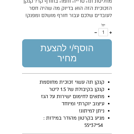
מחליטת תה טרייה וחמה בחורף קר? קנקן
הזכוכית הזה הוא בדיוק מה שהיה חסר
לעובדים שלכם עבור חורף מושלם ומפנק!
יח'
עוד
פחות
אחד
אחד
הוסף/י להצעת
מחיר
קנקן תה עשוי זכוכית מחוסמת
קנקן בקיבולת של 1.5 ליטר
מתאים לחימום ישירות על הגז
עיצוב יוקרתי ומיוחד
ניתן למיתוג!
מגיע בקרטון מהודר במידות :
54*37*55