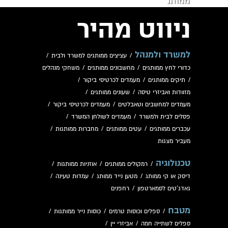
ממותג
ניווט מהיר
למשרד ולמנהל
/
עציצים ממותגים למשרד ולבית
/
כדורי לחץ ממותגים
/
מחשבונים ממותגים
/
משחקי מנהלים
/
תיקים ממותגים
/
מעמדים לכרטיסי ביקור
/
מזוודות ואביזרי טיסה
/
שעונים ממותגים
/
מעמדים למחשבים וטאבלטים
/
מעמדים לכרטיסי ביקור
/
פסלים לבית ולמשרד
/
מעמדים לשולחן המשרד
/
עכברים ממותגים
/
עטים ממותגים
/
מחברות ממותגות
/
מעביר מצגות
טכנולוגיה
/
רמקולים ממותגים
/
אוזניות ממותגות
/
דיסק או קי ממותג
/
מטען נייד ממותג
/
עמדות טעינה
/
גאדג'טים לסמארטפון
/
רחפנים
מטבח
/
ספלים וכוסות טרמים
/
כוסות נייר ממותגות
/
ספלים לשתייה חמה
/
אביזרי יין
/