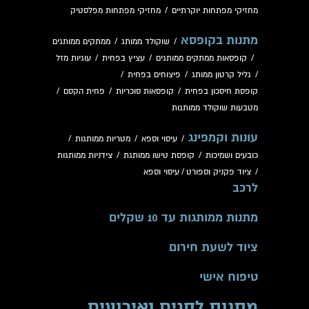
מחזיקי מפתחות יוקרתיים
/
מחזיקי מפתחות מפלסטיק
מתנות בקופסא
/
שוקולד ממותג
/
ממתקים ממותגים
/
קופסאות ממתקים ממותגים
/
עציץ בפחית
/
עוגיות מזל
/
גליל קרטון ממותג
/
פיצוחים בפחית
/
קופסת חיסכון בפחית
/
קופסאות סוכריות
/
פחית הקסם
/
מטבעות שוקולד ממותגות
עונות וקמפינג
/
עיסוי וספא
/
מטריות ממותגות
/
כובעים ושמיכות
/
קופסת טישו ממותגת
/
צידניות ממותגות
/
ציוד פקניק וספורט
/
עיסוי וספא
לרכב
מתנות ממותגות עד 10 שקלים
ציוד לשעת חירום
טיפוח אישי
מתנות לחגים ואירועים