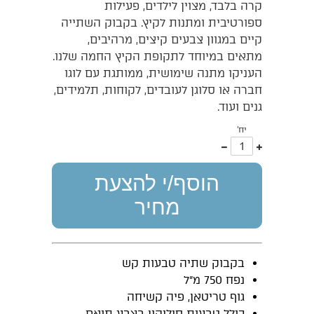
קרה בלבד, מצוין לילדים, פעילות
ספורטיבית ומתנות לקיץ. בקבוק השתייה
קיים במגוון צבעים קיצים, מרהיבים,
מתאים במיוחד לתקופת הקיץ החמה שלנו.
העניקו מתנה שימושית, ממותגת עם לוגו
חברה או סלוגן לעובדים, לקוחות, תלמידים,
גנים ועוד.
יח'
עוד
פחות
אחד
אחד
הוסף/י להצעת
מחיר
בקבוק שתיה טבעות קש
נפח 750 מ"ל
גוף טריטאן, פיה קשיחה
כולל טבעות סיליקון בצבע תואם