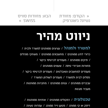
כרית לצוואר
אפקט זכרון
הקודם
: מזוודת
הבא
: מזוודות סוויס
«
נשיונל ג'אוגרפיק
SWISS
»
ניווט מהיר
למשרד ולמנהל
/
עציצים ממותגים למשרד ולבית
/
כדורי לחץ ממותגים
/
מחשבונים ממותגים
/
משחקי מנהלים
/
תיקים ממותגים
/
מעמדים לכרטיסי ביקור
/
מזוודות ואביזרי טיסה
/
שעונים ממותגים
/
מעמדים למחשבים וטאבלטים
/
מעמדים לכרטיסי ביקור
/
פסלים לבית ולמשרד
/
מעמדים לשולחן המשרד
/
עכברים ממותגים
/
עטים ממותגים
/
מחברות ממותגות
/
מעביר מצגות
טכנולוגיה
/
רמקולים ממותגים
/
אוזניות ממותגות
/
דיסק או קי ממותג
/
מטען נייד ממותג
/
עמדות טעינה
/