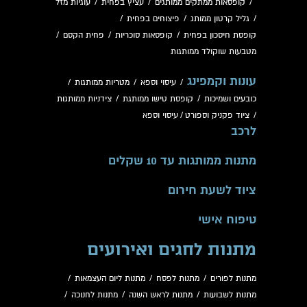
/
קופסאות ממתקים ממותגים
/
עציץ בפחית
/
עוגיות מזל
/
גליל קרטון ממותג
/
פיצוחים בפחית
/
קופסת חיסכון בפחית
/
קופסאות סוכריות
/
פחית הקסם
/
מטבעות שוקולד ממותגות
עונות וקמפינג
/
עיסוי וספא
/
מטריות ממותגות
/
כובעים ושמיכות
/
קופסת טישו ממותגת
/
צידניות ממותגות
/
ציוד פקניק וספורט
/
עיסוי וספא
לרכב
מתנות ממותגות עד 10 שקלים
ציוד לשעת חירום
טיפוח אישי
מתנות לחגים ואירועים
מתנות לפורים
/
מתנות לפסח
/
מתנות ליום העצמאות
/
מתנות לשבועות
/
מתנות לראש השנה
/
מתנות לחנוכה
/