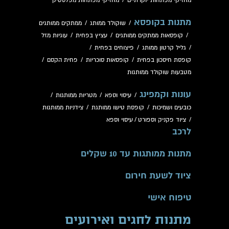
מחזיקי מפתחות יוקרתיים
/
מחזיקי מפתחות מפלסטיק
מתנות בקופסא
/
שוקולד ממותג
/
ממתקים ממותגים
/
קופסאות ממתקים ממותגים
/
עציץ בפחית
/
עוגיות מזל
/
גליל קרטון ממותג
/
פיצוחים בפחית
/
קופסת חיסכון בפחית
/
קופסאות סוכריות
/
פחית הקסם
/
מטבעות שוקולד ממותגות
עונות וקמפינג
/
עיסוי וספא
/
מטריות ממותגות
/
כובעים ושמיכות
/
קופסת טישו ממותגת
/
צידניות ממותגות
/
ציוד פקניק וספורט
/
עיסוי וספא
לרכב
מתנות ממותגות עד 10 שקלים
ציוד לשעת חירום
טיפוח אישי
מתנות לחגים ואירועים