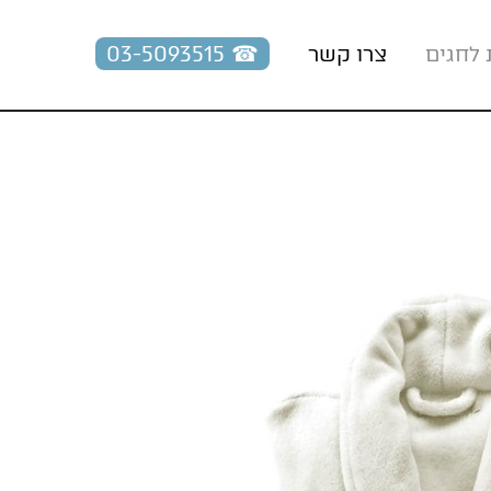
☎︎ 03-5093515
 לחגים
צרו קשר